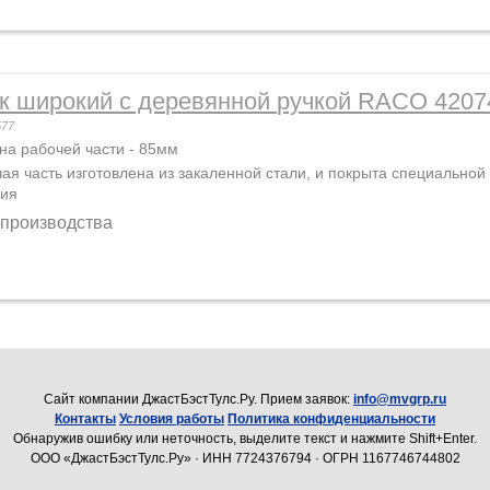
к широкий с деревянной ручкой RACO 4207
577
а рабочей части - 85мм
ая часть изготовлена из закаленной стали, и покрыта специальн
лия
 производства
Cайт компании ДжастБэстТулс.Ру. Прием заявок:
info@mvgrp.ru
Контакты
Условия работы
Политика конфиденциальности
Обнаружив ошибку или неточность, выделите текст и нажмите Shift+Enter.
ООО «ДжастБэстТулс.Ру» · ИНН 7724376794 · ОГРН 1167746744802