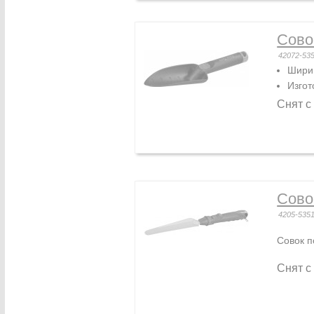
Сово
42072-53
Ширин
Изгот
Снят с
Сово
4205-535
Совок п
Снят с