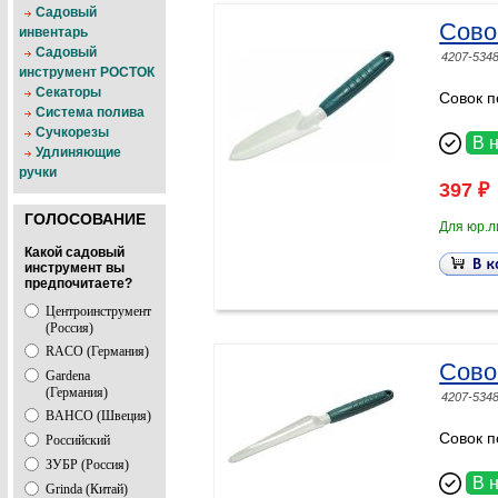
Садовый
Сово
инвентарь
Садовый
4207-534
инструмент РОСТОК
Секаторы
Совок 
Система полива
Сучкорезы
В 
Удлиняющие
ручки
397 ₽
ГОЛОСОВАНИЕ
Для юр.л
Какой садовый
инструмент вы
предпочитаете?
Центроинструмент
(Россия)
RACO (Германия)
Сово
Gardena
(Германия)
4207-534
BAHCO (Швеция)
Совок п
Российский
ЗУБР (Россия)
В 
Grinda (Китай)