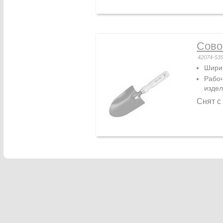
Сово
42074-53
Ширин
Рабоч
изде
Снят с