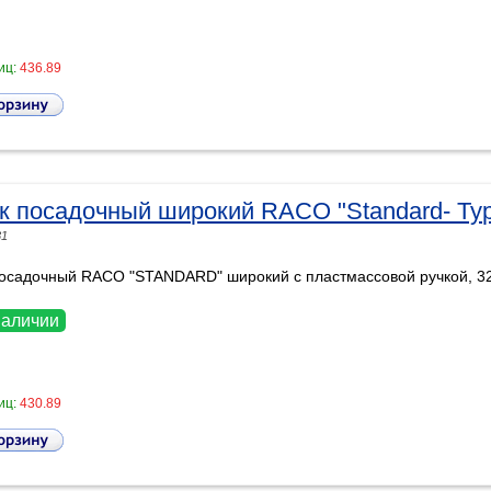
иц:
436.89
к посадочный широкий RACO "Standard- Typ
81
посадочный RACO "STANDARD" широкий с пластмассовой ручкой, 
наличии
иц:
430.89