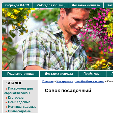
О бренде RACO
RACO для юр. лиц
Доставка и оплата
Кат
Главная страница
Доставка и оплата
Прайс-лист
Главная
»
Инструмент для обработки почвы
»
Сов
КАТАЛОГ
Инструмент для
Совок посадочный
обработки почвы
Кусторезы
Ножи садовые
Ножницы садовые
Пилы садовые