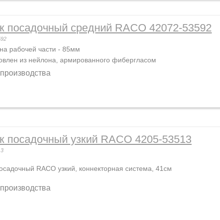
к посадочный средний RACO 42072-53592
592
а рабочей части - 85мм
овлен из нейлона, армированного фибергласом
 производства
к посадочный узкий RACO 4205-53513
13
осадочный RACO узкий, коннекторная система, 41см
 производства