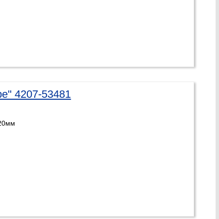
e" 4207-53481
320мм