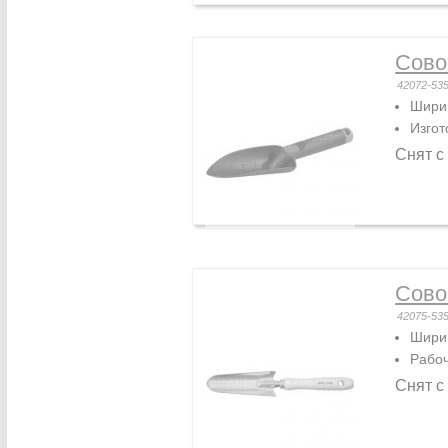
Сово
42072-53
Ширин
Изгот
Снят с
Сово
42075-53
Ширин
Рабоч
Снят с