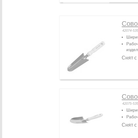
Сово
42074-53
Ширин
Рабоч
изде
Снят с
Сово
42075-53
Ширин
Рабоч
Снят с