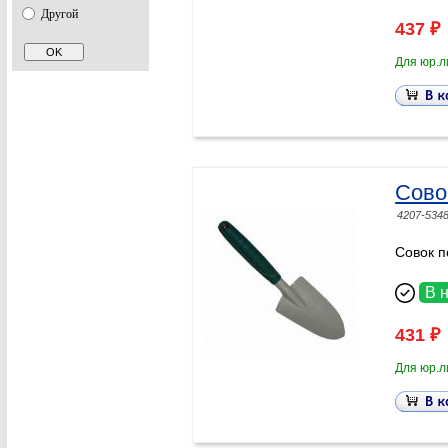
Другой
437 ₽
Для юр.л
Сово
4207-534
Совок 
В 
431 ₽
Для юр.л