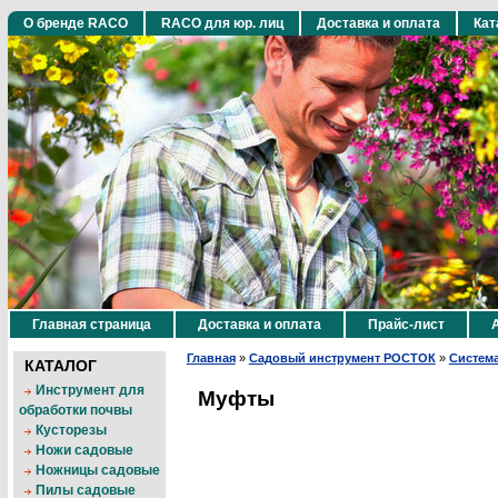
О бренде RACO
RACO для юр. лиц
Доставка и оплата
Кат
Главная страница
Доставка и оплата
Прайс-лист
Главная
»
Садовый инструмент РОСТОК
»
Систем
КАТАЛОГ
Инструмент для
Муфты
обработки почвы
Кусторезы
Ножи садовые
Ножницы садовые
Пилы садовые