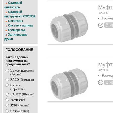
Садовый
Муфта
инвентарь
Садовый
426365
инструмент РОСТОК
Размер
Секаторы
В н
Система полива
Сучкорезы
Удлиняющие
ручки
ГОЛОСОВАНИЕ
Какой садовый
инструмент вы
Муфта
предпочитаете?
426366
Центроинструмент
(Россия)
Размер
RACO (Германия)
В н
Gardena
(Германия)
BAHCO (Швеция)
Российский
ЗУБР (Россия)
Grinda (Китай)