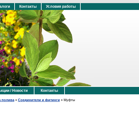
алоги
Контакты
Условия работы
Акции / Новости
Контакты
а полива
»
Соединители и фитинги
»
Муфты