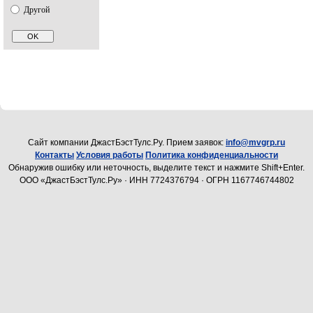
Другой
Cайт компании ДжастБэстТулс.Ру. Прием заявок:
info@mvgrp.ru
Контакты
Условия работы
Политика конфиденциальности
Обнаружив ошибку или неточность, выделите текст и нажмите Shift+Enter.
ООО «ДжастБэстТулс.Ру» · ИНН 7724376794 · ОГРН 1167746744802