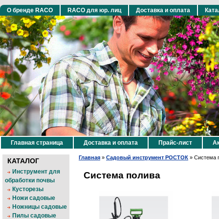
О бренде RACO
RACO для юр. лиц
Доставка и оплата
Ката
Главная страница
Доставка и оплата
Прайс-лист
Ак
Главная
»
Садовый инструмент РОСТОК
»
Система 
КАТАЛОГ
Инструмент для
Система полива
обработки почвы
Кусторезы
Ножи садовые
Ножницы садовые
Пилы садовые