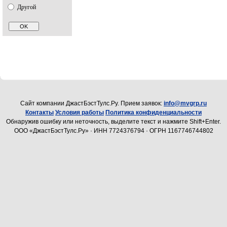
Другой
Cайт компании ДжастБэстТулс.Ру. Прием заявок:
info@mvgrp.ru
Контакты
Условия работы
Политика конфиденциальности
Обнаружив ошибку или неточность, выделите текст и нажмите Shift+Enter.
ООО «ДжастБэстТулс.Ру» · ИНН 7724376794 · ОГРН 1167746744802