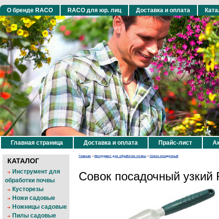
О бренде RACO
RACO для юр. лиц
Доставка и оплата
Ката
Главная страница
Доставка и оплата
Прайс-лист
Ак
Главная
»
Инструмент для обработки почвы
»
Совок посадочный
КАТАЛОГ
Инструмент для
Совок посадочный узкий
обработки почвы
Кусторезы
Ножи садовые
Ножницы садовые
Пилы садовые