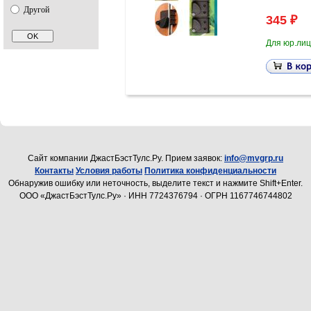
Другой
345 ₽
Для юр.лиц
Cайт компании ДжастБэстТулс.Ру. Прием заявок:
info@mvgrp.ru
Контакты
Условия работы
Политика конфиденциальности
Обнаружив ошибку или неточность, выделите текст и нажмите Shift+Enter.
ООО «ДжастБэстТулс.Ру» · ИНН 7724376794 · ОГРН 1167746744802