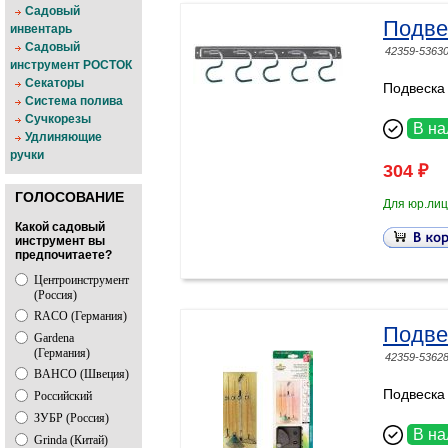
Садовый
Подве
инвентарь
Садовый
42359-5363
инструмент РОСТОК
Секаторы
Подвеска
Система полива
Сучкорезы
В на
Удлиняющие
ручки
304 ₽
ГОЛОСОВАНИЕ
Для юр.лиц
Какой садовый
инструмент вы
предпочитаете?
Центроинструмент
(Россия)
RACO (Германия)
Подве
Gardena
(Германия)
42359-5362
BAHCO (Швеция)
Подвеска
Российский
ЗУБР (Россия)
В на
Grinda (Китай)