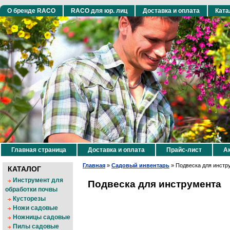
О бренде RACO
RACO для юр. лиц
Доставка и оплата
Ката
Главная страница
Доставка и оплата
Прайс-лист
Ак
Главная
»
Садовый инвентарь
»
Подвеска для инстр
КАТАЛОГ
Инструмент для
Подвеска для инструмента
обработки почвы
Кусторезы
Ножи садовые
Ножницы садовые
Пилы садовые