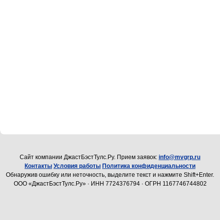
Cайт компании ДжастБэстТулс.Ру. Прием заявок:
info@mvgrp.ru
Контакты
Условия работы
Политика конфиденциальности
Обнаружив ошибку или неточность, выделите текст и нажмите Shift+Enter.
ООО «ДжастБэстТулс.Ру» · ИНН 7724376794 · ОГРН 1167746744802