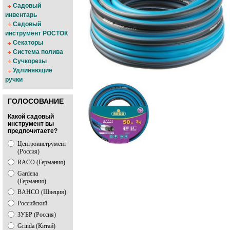
Садовый
инвентарь
Садовый
инструмент РОСТОК
Секаторы
Система полива
Сучкорезы
Удлиняющие
ручки
ГОЛОСОВАНИЕ
Какой садовый
инструмент вы
предпочитаете?
Центроинструмент
(Россия)
RACO (Германия)
Gardena
(Германия)
BAHCO (Швеция)
Российский
ЗУБР (Россия)
Grinda (Китай)