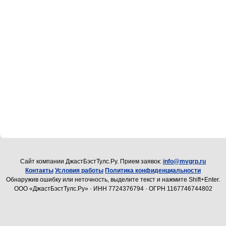
Cайт компании ДжастБэстТулс.Ру. Прием заявок:
info@mvgrp.ru
Контакты
Условия работы
Политика конфиденциальности
Обнаружив ошибку или неточность, выделите текст и нажмите Shift+Enter.
ООО «ДжастБэстТулс.Ру» · ИНН 7724376794 · ОГРН 1167746744802