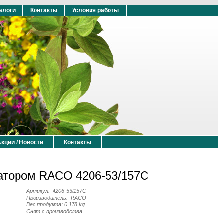
алоги
Контакты
Условия работы
Акции / Новости
Контакты
атором RACO 4206-53/157C
Артикул:
4206-53/157C
Производитель:
RACO
Вес продукта: 0.178 kg
Снят с производства