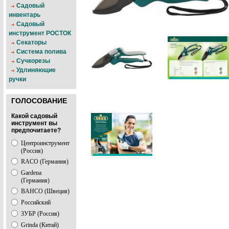
Садовый
инвентарь
Садовый
инструмент РОСТОК
Секаторы
Система полива
Сучкорезы
Удлиняющие
ручки
ГОЛОСОВАНИЕ
Какой садовый
инструмент вы
предпочитаете?
Центроинструмент
(Россия)
RACO (Германия)
Gardena
(Германия)
BAHCO (Швеция)
Российский
ЗУБР (Россия)
Grinda (Китай)