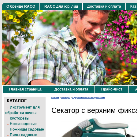
О бренде RACO
RACO для юр. лиц
Доставка и оплата
Кат
Главная страница
Доставка и оплата
Прайс-лист
Главная
»
Секаторы
»
С двухкомпонентными рукоятками
КАТАЛОГ
Инструмент для
Секатор с верхним фикс
обработки почвы
Кусторезы
Ножи садовые
Ножницы садовые
Пилы садовые