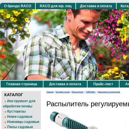
О бренде RACO
RACO для юр. лиц
Доставка и оплата
Ката
Главная страница
Доставка и оплата
Прайс-лист
Ак
Главная
»
Система полива
»
Распылители
»
"ORIGINAL"
»
Наконечник поливочный
КАТАЛОГ
Инструмент для
Распылитель регулируем
обработки почвы
Кусторезы
Ножи садовые
Ножницы садовые
Пилы садовые