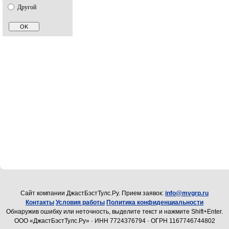
Другой
Cайт компании ДжастБэстТулс.Ру. Прием заявок:
info@mvgrp.ru
Контакты
Условия работы
Политика конфиденциальности
Обнаружив ошибку или неточность, выделите текст и нажмите Shift+Enter.
ООО «ДжастБэстТулс.Ру» · ИНН 7724376794 · ОГРН 1167746744802