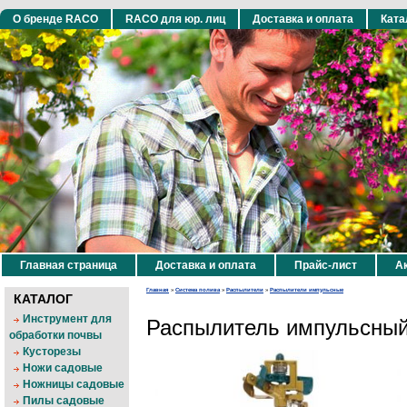
О бренде RACO
RACO для юр. лиц
Доставка и оплата
Ката
Главная страница
Доставка и оплата
Прайс-лист
Ак
Главная
»
Система полива
»
Распылители
»
Распылители импульсные
КАТАЛОГ
Инструмент для
Распылитель импульсный
обработки почвы
Кусторезы
Ножи садовые
Ножницы садовые
Пилы садовые