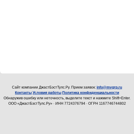
Cайт компании ДжастБэстТулс.Ру. Прием заявок:
info@mvgrp.ru
Контакты
Условия работы
Политика конфиденциальности
Обнаружив ошибку или неточность, выделите текст и нажмите Shift+Enter.
ООО «ДжастБэстТулс.Ру» · ИНН 7724376794 · ОГРН 1167746744802