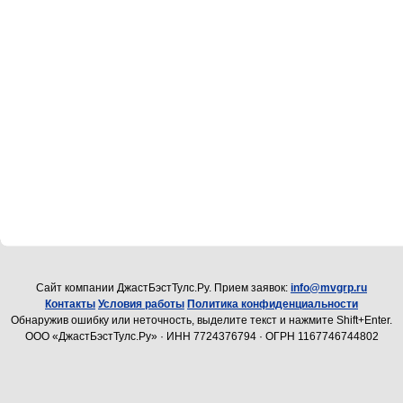
Cайт компании ДжастБэстТулс.Ру. Прием заявок:
info@mvgrp.ru
Контакты
Условия работы
Политика конфиденциальности
Обнаружив ошибку или неточность, выделите текст и нажмите Shift+Enter.
ООО «ДжастБэстТулс.Ру» · ИНН 7724376794 · ОГРН 1167746744802