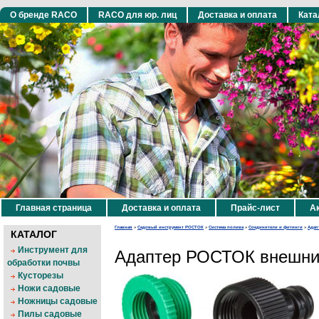
О бренде RACO
RACO для юр. лиц
Доставка и оплата
Ката
Главная страница
Доставка и оплата
Прайс-лист
Ак
Главная
»
Садовый инструмент РОСТОК
»
Система полива
»
Соединители и фитинги
»
Адап
КАТАЛОГ
Инструмент для
Адаптер РОСТОК внешний,
обработки почвы
Кусторезы
Ножи садовые
Ножницы садовые
Пилы садовые