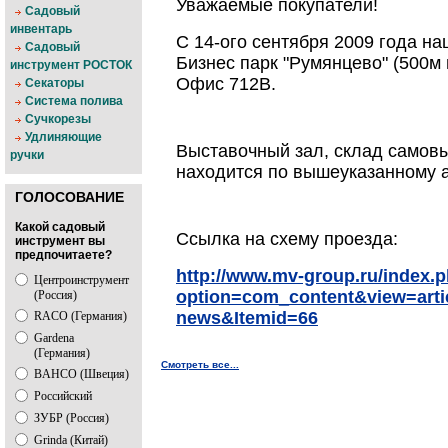
Уважаемые покупатели!
Садовый
инвентарь
С 14-ого сентября 2009 года н
Садовый
Бизнес парк "Румянцево" (500м 
инструмент РОСТОК
Офис 712В.
Секаторы
Система полива
Сучкорезы
Удлиняющие
Выставочный зал, склад самовы
ручки
находится по вышеуказанному а
ГОЛОСОВАНИЕ
Какой садовый
Ссылка на схему проезда:
инструмент вы
предпочитаете?
http://www.mv-group.ru/index.
Центроинструмент
option=com_content&view=artic
(Россия)
news&Itemid=66
RACO (Германия)
Gardena
(Германия)
Смотреть все...
BAHCO (Швеция)
Российский
ЗУБР (Россия)
Grinda (Китай)