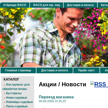
О бренде RACO
RACO для юр. лиц
Доставка и оплата
Ката
Главная страница
Доставка и оплата
Прайс-лист
Ак
КАТАЛОГ
Акции / Новости
Инструмент для
обработки почвы
Кусторезы
Переезд магазина
Ножи садовые
09.09.2009 10:35:25
Ножницы садовые
Пилы садовые