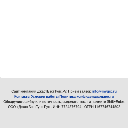
Cайт компании ДжастБэстТулс.Ру. Прием заявок:
info@mvgrp.ru
Контакты
Условия работы
Политика конфиденциальности
Обнаружив ошибку или неточность, выделите текст и нажмите Shift+Enter.
ООО «ДжастБэстТулс.Ру» · ИНН 7724376794 · ОГРН 1167746744802